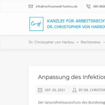
info@rechtsanwalt-harbou.de
089 380
Dr. Christopher von Harbou
Rechtsnews
Anpassung des Infekti
SEP. 05, 2021
BY DR. CHRIST
Der Ge­sund­heits­aus­schuss des Bun­des­ta­ge