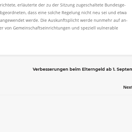
ich­te­te, er­läu­ter­te der zu der Sit­zung zu­ge­schal­te­te Bun­des­ge­
b­ge­ord­ne­ten, dass eine sol­che Re­ge­lung nicht neu sei und etwa
 an­ge­wen­det werde. Die Aus­kunft­splicht werde nun­mehr auf an­
er von Ge­mein­schafts­ein­rich­tun­gen und spe­zi­ell vul­ne­r­a­ble
Verbesserungen beim Elterngeld ab 1. Septe
Nex