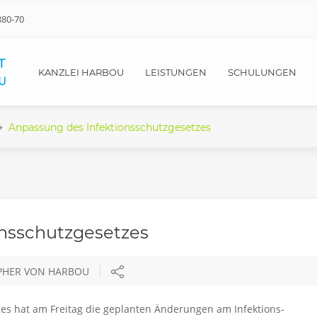
880-70
KANZLEI HARBOU
LEISTUNGEN
SCHULUNGEN
Anpassung des Infektionsschutzgesetzes
onsschutzgesetzes
OPHER VON HARBOU
s hat am Frei­tag die ge­plan­ten Än­de­run­gen am In­fek­ti­ons­