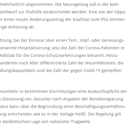
g mehr­heit­lich an­ge­nom­men. Die Neu­re­ge­lung soll in der kom­
t­wurf zur Flut­hil­fe ver­ab­schie­det wer­den. Eine von der Op­po­
 über einen neuen Än­de­rungs­an­trag der Ko­ali­ti­on zum IfSG lehn­ten
i­ge An­hö­rung ab.
ich­tung, bei der Ein­rei­se über einen Test-, Impf- oder Ge­ne­sungs­
ann­te Hos­pi­ta­li­sie­rung, also die Zahl der Co­ro­na-Pa­ti­en­ten in
 Maß­stab für die Co­ro­na-Schutz­vor­keh­run­gen be­nannt. Hinzu
an­de­rem nach Alter dif­fe­ren­zier­te Zahl der Neu­in­fek­tio­nen, die
hand­lungs­ka­pa­zi­tä­ten und die Zahl der gegen Covid-19 ge­impf­ten
f nun­mehr in be­stimm­ten Ein­rich­tun­gen eine Aus­kunfts­pflicht der
us (Ge­ne­sung) vor, dar­un­ter nach An­ga­ben der Bun­des­re­gie­rung
a­tus kann über die Be­grün­dung eines Be­schäf­ti­gungs­ver­hält­nis­
ng ent­schei­den, wie es in der Vor­la­ge heißt. Die Re­ge­lung gilt
 epi­de­mi­schen Lage von na­tio­na­ler Trag­wei­te.