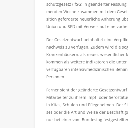
schutz­ge­setz (IfSG) in ge­än­der­ter Fas­sun
men­den Woche zu­sam­men mit dem Ge­setz­en
si­ti­on ge­for­der­te neu­er­li­che An­hö­rung
Union und SPD mit Ver­weis auf eine vor­he­r
Der Ge­setz­ent­wurf be­inhal­tet eine Ver­pfl
nach­weis zu ver­fü­gen. Zudem wird die so­ge­n
Kran­ken­häu­sern, als neuer, we­sent­li­cher
kom­men als wei­te­re In­di­ka­to­ren die unter 
ver­füg­ba­ren in­ten­siv­me­di­zi­ni­schen Be­
Per­so­nen.
Fer­ner sieht der ge­än­der­te Ge­setz­ent­wur
Mit­ar­bei­ter zu ihrem Impf- oder Se­ro­sta­t
in Kitas, Schu­len und Pfle­ge­hei­men. Der St
ses oder die Art und Weise der Be­schäf­ti­gu
nur bei einer vom Bun­des­tag fest­ge­stell­ten