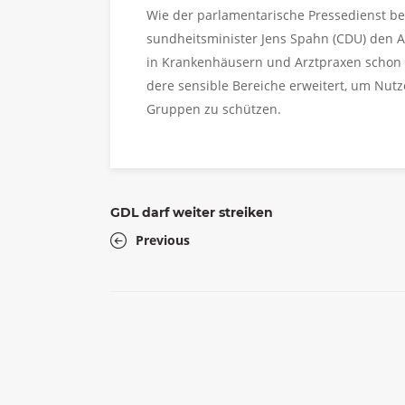
Wie der par­la­men­ta­ri­sche Pres­se­dienst be­r
sund­heits­mi­nis­ter Jens Spahn (CDU) den A
in Kran­ken­häu­sern und Arzt­pra­xen schon
de­re sen­si­ble Be­rei­che er­wei­tert, um Nut­z
Grup­pen zu schüt­zen.
GDL darf weiter streiken
Previous