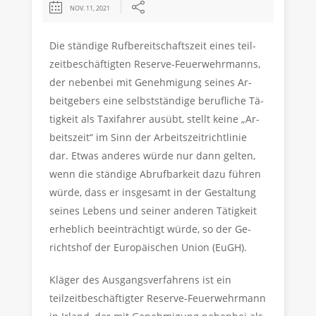
NOV. 11, 2021
Die stän­di­ge Ruf­be­reit­schafts­zeit eines teil­
zeit­be­schäf­tig­ten Re­ser­ve-Feu­er­wehr­manns,
der ne­ben­bei mit Ge­neh­mi­gung sei­nes Ar­
beit­ge­bers eine selbst­stän­di­ge be­ruf­li­che Tä­
tig­keit als Ta­xi­fah­rer aus­übt, stellt keine „Ar­
beits­zeit“ im Sinn der Ar­beits­zeitricht­li­nie
dar. Etwas an­de­res würde nur dann gel­ten,
wenn die stän­di­ge Ab­ruf­bar­keit dazu füh­ren
würde, dass er ins­ge­samt in der Ge­stal­tung
sei­nes Le­bens und sei­ner an­de­ren Tä­tig­keit
er­heb­lich be­ein­träch­tigt würde, so der Ge­
richts­hof der Eu­ro­päi­schen Union (EuGH).
Kläger des Ausgangsverfahrens ist ein
teilzeitbeschäftigter Reserve-Feuerwehrmann