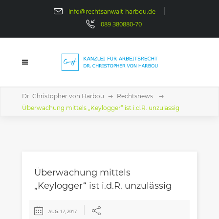
info@rechtsanwalt-harbou.de
089 380880-70
Dr. Christopher von Harbou
Rechtsnews
Überwachung mittels „Keylogger“ ist i.d.R. unzulässig
Überwachung mittels
„Keylogger“ ist i.d.R. unzulässig
AUG. 17, 2017