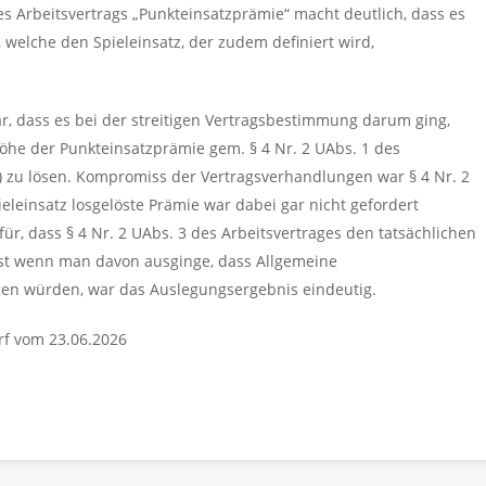
es Arbeitsvertrags „Punkteinsatzprämie“ macht deutlich, dass es
welche den Spieleinsatz, der zudem definiert wird,
, dass es bei der streitigen Vertragsbestimmung darum ging,
öhe der Punkteinsatzprämie gem. § 4 Nr. 2 UAbs. 1 des
R) zu lösen. Kompromiss der Vertragsverhandlungen war § 4 Nr. 2
eleinsatz losgelöste Prämie war dabei gar nicht gefordert
für, dass § 4 Nr. 2 UAbs. 3 des Arbeitsvertrages den tatsächlichen
lbst wenn man davon ausginge, dass Allgemeine
gen würden, war das Auslegungsergebnis eindeutig.
rf vom 23.06.2026