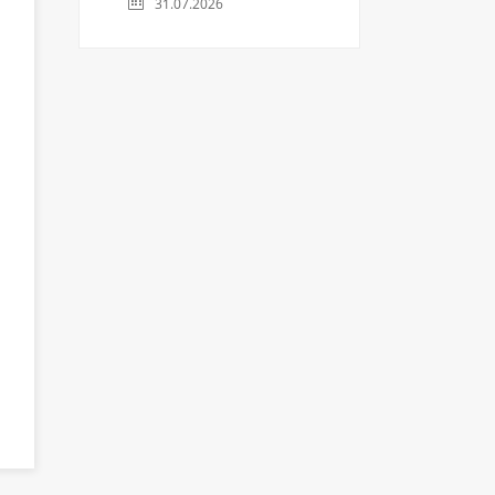
31.07.2026