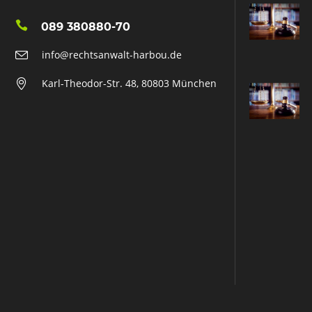
089 380880-70
info@rechtsanwalt-harbou.de
Karl-Theodor-Str. 48, 80803 München