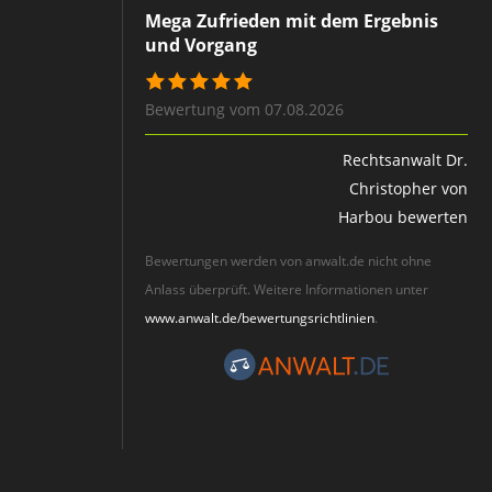
Mega Zufrieden mit dem Ergebnis
und Vorgang
Bewertung vom 07.08.2026
Rechtsanwalt Dr.
Christopher von
Harbou bewerten
Bewertungen werden von anwalt.de nicht ohne
Anlass überprüft. Weitere Informationen unter
www.anwalt.de/bewertungsrichtlinien
.