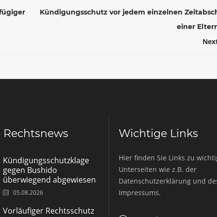
fügiger
Kündigungsschutz vor jedem einzelnen Zeitabsch
einer Elter
Nex
e Rechtsnews
Wichtige Links
Hier finden Sie Links zu wicht
Kündigungsschutzklage
gegen Bushido
Unterseiten wie z.B. der
überwiegend abgewiesen
Datenschutzerklärung und de
Impressums.
05.08.2026
Vorläufiger Rechtsschutz