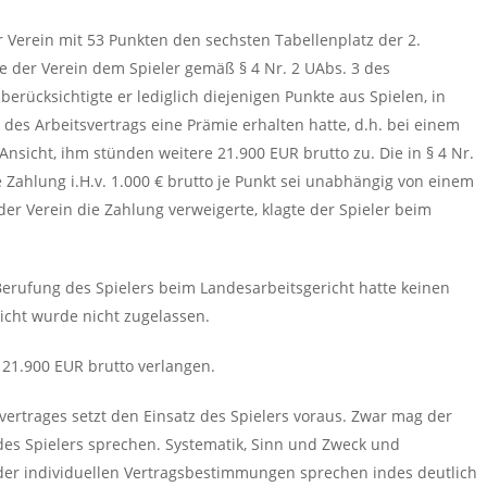
 Verein mit 53 Punkten den sechsten Tabellenplatz der 2.
e der Verein dem Spieler gemäß § 4 Nr. 2 UAbs. 3 des
berücksichtigte er lediglich diejenigen Punkte aus Spielen, in
 des Arbeitsvertrags eine Prämie erhalten hatte, d.h. bei einem
 Ansicht, ihm stünden weitere 21.900 EUR brutto zu. Die in § 4 Nr.
e Zahlung i.H.v. 1.000 € brutto je Punkt sei unabhängig von einem
der Verein die Zahlung verweigerte, klagte der Spieler beim
 Berufung des Spielers beim Landesarbeitsgericht hatte keinen
icht wurde nicht zugelassen.
 21.900 EUR brutto verlangen.
svertrages setzt den Einsatz des Spielers voraus. Zwar mag der
 des Spielers sprechen. Systematik, Sinn und Zweck und
der individuellen Vertragsbestimmungen sprechen indes deutlich