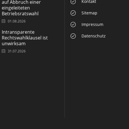
Kontakt
auf Abbruch einer
eingeleiteten
Sitemap
Betriebsratswahl
01.08.2026
Impressum
Intransparente
Datenschutz
Rechtswahlklausel ist
unwirksam
31.07.2026