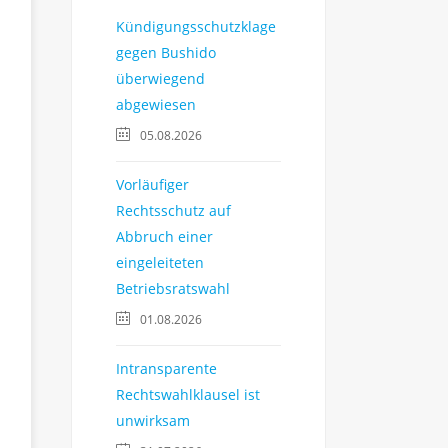
Kündigungsschutzklage
gegen Bushido
überwiegend
abgewiesen
05.08.2026
Vorläufiger
Rechtsschutz auf
Abbruch einer
eingeleiteten
Betriebsratswahl
01.08.2026
Intransparente
Rechtswahlklausel ist
unwirksam