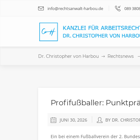
info@rechtsanwalt-harbou.de
089 380
Dr. Christopher von Harbou
Rechtsnews
Profifußballer: Punktpr
JUNI 30, 2026
BY DR. CHRIST
Ein bei einem Fußballverein der 2. Bundesl