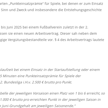
rten „Punkteinsatzprämie“ für Spiele, bei denen er zum Einsatz
, Sinn und Zweck und insbesondere die Entstehungsgeschichte
5 bis Juni 2025 bei einem Fußballverein zuletzt in der 2.
ossen sie einen neuen Arbeitsvertrag. Dieser sah neben dem
ge Vergütungsbestandteile vor. § 4 des Arbeitsvertrags lautete
laufzeit bei einem Einsatz in der Startaufstellung oder einem
45 Minuten eine Punkteinsatzprämie für Spiele der
. Bundesliga i.H.v. 2.500 € brutto pro Punkt.
elle der jeweiligen Vorsaison einen Platz von 1 bis 6 erreicht, so
1.000 € brutto pro erreichten Punkt in der jeweiligen Saison in
en Juni-Grundgehalt am jeweiligen Saisonende.“